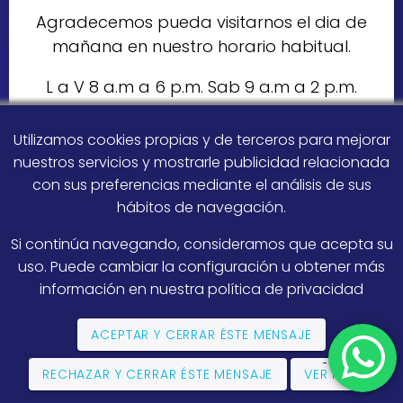
Agradecemos pueda visitarnos el dia de
mañana en nuestro horario habitual.
L a V 8 a.m a 6 p.m. Sab 9 a.m a 2 p.m.
Utilizamos cookies propias y de terceros para mejorar
nuestros servicios y mostrarle publicidad relacionada
con sus preferencias mediante el análisis de sus
hábitos de navegación.
Si continúa navegando, consideramos que acepta su
uso. Puede cambiar la configuración u obtener más
información en nuestra
política de privacidad
ACEPTAR Y CERRAR ÉSTE MENSAJE
Registrados
RECHAZAR Y CERRAR ÉSTE MENSAJE
VER MÁS
en la SBS